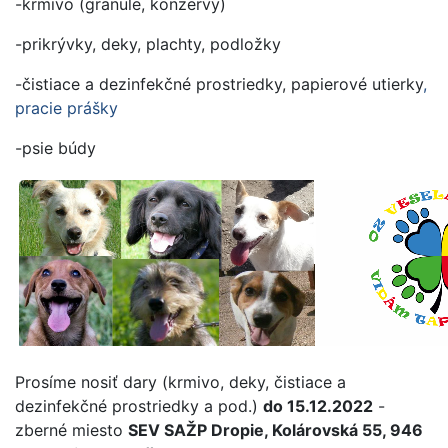
-krmivo (granule, konzervy)
-prikrývky, deky, plachty, podložky
-čistiace a dezinfekčné prostriedky, papierové utierky
,
pracie prášky
-psie búdy
Prosíme nosiť dary (krmivo, deky, čistiace a
dezinfekčné prostriedky a pod.)
do 15.12.2022
-
zberné miesto
SEV SAŽP Dropie, Kolárovská 55, 946