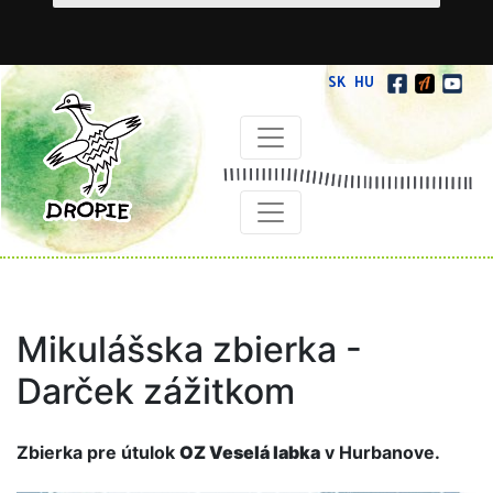
SK
HU
Mikulášska zbierka -
Darček zážitkom
Zbierka pre útulok
OZ Veselá labka
v Hurbanove.