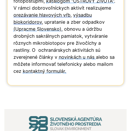
fotopostupmi,
katalógom "OSTROVY ŽIVOTA"
.
V rámci dobrovoľníckych aktivít realizujeme
orezávanie hlavových vŕb
,
výsadbu
biokoridorov
, upratanie a zber odpadkov
(Upracme Slovensko),
obnovu a údržbu
drobných sakrálnych pamiatok, vytváranie
rôznych mikrobiotopov pre živočíchy a
rastliny. O ochranárskych aktivitách sú
zverejnené články v
novinkách u nás
alebo sa
môžete informovať telefonicky alebo mailom
cez
kontaktný formulár.