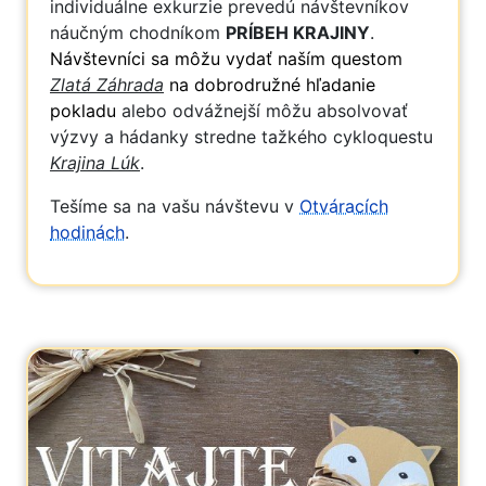
individuálne exkurzie prevedú návštevníkov
náučným chodníkom
PRÍBEH KRAJINY
.
Návštevníci sa môžu vydať naším questom
Zlatá Záhrada
na dobrodružné hľadanie
pokladu
alebo odvážnejší môžu absolvovať
výzvy a hádanky stredne tažkého cykloquestu
Krajina Lúk
.
Tešíme sa na vašu návštevu v
Otváracích
hodinách
.