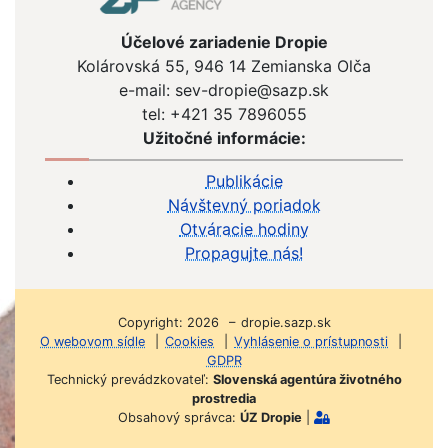
Účelové zariadenie Dropie
Kolárovská 55, 946 14 Zemianska Olča
e-mail: sev-dropie@sazp.sk
tel: +421 35 7896055
Užitočné informácie:
Publikácie
Návštevný poriadok
Otváracie hodiny
Propagujte nás!
Copyright: 2026 – dropie.sazp.sk
O webovom sídle
|
Cookies
|
Vyhlásenie o prístupnosti
|
GDPR
Technický prevádzkovateľ:
Slovenská agentúra životného
prostredia
Obsahový správca:
ÚZ Dropie
|