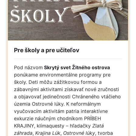
Pre školy a pre učiteľov
Pod názvom
Skrytý svet Žitného ostrova
ponúkame environmentálne programy pre
školy. Deti môžu zážitkovou formou a
zábavnými aktivitami získavať nové zručnosti
a objavovať jedinečnosti Chráneného vtáčieho
územia Ostrovné lúky. K neformálnym
vyučovacím aktivitám patria interaktívne
exkurzie náučným chodníkom PRÍBEH
KRAJINY, klímaquesty – hľadačky
Zlatá
záhrada
,
Krajina Lúk
,
Ostrovné lúky
, tvorba