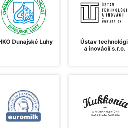
HKO Dunajské Luhy
Ústav technológi
a inovácií s.r.o.