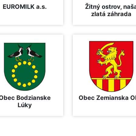
EUROMILK a.s.
Žitný ostrov, naš
zlatá záhrada
Obec Bodzianske
Obec Zemianska O
Lúky