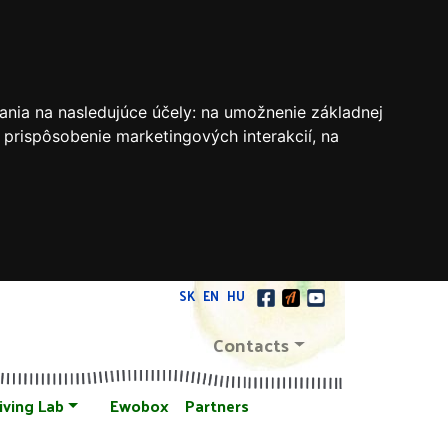
ania na nasledujúce účely:
na umožnenie základnej
 prispôsobenie marketingových interakcií
,
na
SK
EN
HU
Contacts
iving Lab
Ewobox
Partners