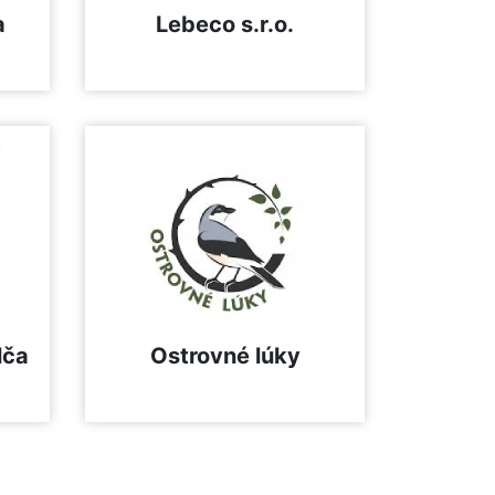
a
Lebeco s.r.o.
lča
Ostrovné lúky