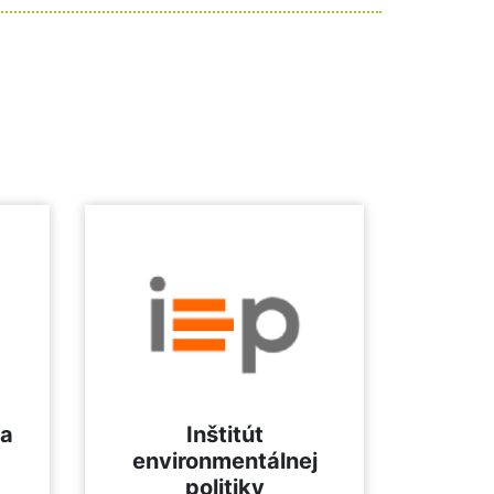
za
Inštitút
environmentálnej
politiky